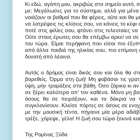
Κι εδώ, αγάπη μου, ακριβώς στο σημείο αυτό, σ
με: Μεγάλωσες για το σύστημα, αλλά για μένα 
νοιάζουν οι βαθμοί που θα φέρεις, ούτε και θα 
να λατρέψεις τις κλίσεις σου, να κάνεις το κέφ
ποτέ στις φιλίες σου, φτάνει στις τελευταίες 
Ούτε στους έρωτες σου θα επέμβω αρκεί να σε 
του τώρα. Είμαι περήφανη που είσαι πιο έξυπ
από άλλα παιδιά της ηλικίας σου, πιο επίμονη
δυνατή από λέαινα.
Αυτός ο δρόμος είναι δικός σου και όλα θα σ
βαρεθείς. Όρμα στη ζωή! Μη φοβάσαι τις γρα
ύψη, μην τρομάξεις στα βάθη. Όσο ζόρικα κι αν
σε ξέρει καλύτερα απ' τον καθένα. Μόνο μη βαρ
όσους θα σε πειράξουν, και τα δάκρια να
συγκλονίσουν. Κλείσε πόρτες σε όσους σε ενοχ
με την μουσική τέντα, πήγαινε μία μέρα αδιά
τρέξε, χόρεψε, γέλα! Η ζωή σου τώρα ξεκινά και 
Της Ρομίνας Ξύδα