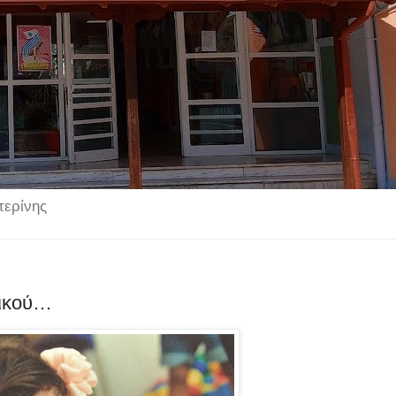
τερίνης
τικού…