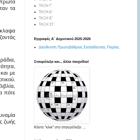
 πρώτα
ΤΑΞΗ Γ'
ταν τα
ΤΑΞΗ Δ'
ΤΑΞΗ Ε'
ΤΑΞΗ ΣΤ
έκλαψα
ζοντάς
Εγγραφές Α΄ Δημοτικού 2025-2026
Διεύθυνση Πρωτοβάθμιας Εκπαίδευσης Πιερίας
ράδια,
Σταυρόλεξα και... άλλα παιχνίδια!
ότητα,
και με
τικού.
βιβλία,
μα πότε
υναμία
ς ζωής
Κάντε "κλικ" στο σταυρόλεξο ....