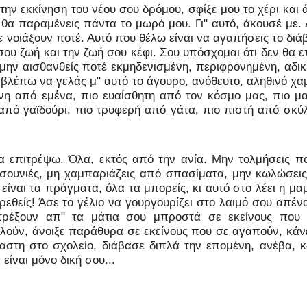
την εκκίνηση του νέου σου δρόμου, σφίξε μου το χέρι και
θα παραμένεις πάντα το μωρό μου. Γι" αυτό, άκουσέ με. 
με νοιάξουν ποτέ. Αυτό που θέλω είναι να αγαπήσεις το δι
ι σου ζωή και την ζωή σου κέφι. Σου υπόσχομαι ότι δεν θα
να μην αισθανθείς ποτέ εκμηδενισμένη, περιφρονημένη, αδι
βλέπω να γελάς μ" αυτό το άγουρο, ανόθευτο, αληθινό χα
νη από εμένα, πιο ευαίσθητη από τον κόσμο μας, πιο μα
 από γαϊδούρι, πιο τρυφερή από γάτα, πιο πιστή από σκύλ
τα επιτρέψω. Όλα, εκτός από την ανία. Μην τολμήσεις πο
τσουνιές, μη χαμπαριάζεις από σπασίματα, μην κωλώσεις
 είναι τα πράγματα, όλα τα μπορείς, κι αυτό στο λέει η μ
εθείς! Άσε το γέλιο να γουργουρίζει στο λαιμό σου απέν
 τρέξουν απ" τα μάτια σου μπροστά σε εκείνους που
λούν, άνοιξε παράθυρα σε εκείνους που σε αγαπούν, κάνε
βαστη στο σχολείο, διάβασε διπλά την επομένη, ανέβα, κ
είναι μόνο δική σου...