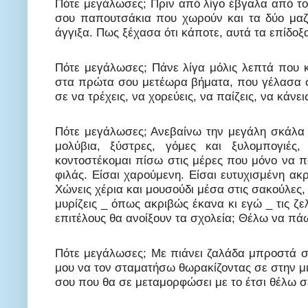
Πότε μεγάλωσες; Πριν από λίγο έβγαλα από τ
σου παπουτσάκια που χωρούν και τα δύο μαζί
άγγιξα. Πως ξέχασα ότι κάποτε, αυτά τα επίδοξ
Πότε μεγάλωσες; Πάνε λίγα μόλις λεπτά που 
στα πρώτα σου μετέωρα βήματα, που γέλασα σ
σε να τρέχεις, να χορεύεις, να παίζεις, να κάνει
Πότε μεγάλωσες; Ανεβαίνω την μεγάλη σκάλα τ
μολύβια, ξύστρες, γόμες και ξυλομπογιές
κοντοστέκομαι πίσω στις μέρες που μόνο να πα
φιλάς. Είσαι χαρούμενη. Είσαι ευτυχισμένη α
Χώνεις χέρια και μουσούδι μέσα στις σακούλες, 
μυρίζεις _ όπως ακριβώς έκανα κι εγώ _ τις ζε
επιτέλους θα ανοίξουν τα σχολεία; Θέλω να πάω
Πότε μεγάλωσες; Με πιάνει ζαλάδα μπροστά στ
μου να τον σταματήσω θωρακίζοντας σε στην μι
σου που θα σε μεταμορφώσει με το έτσι θέλω σ