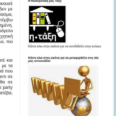
Η Ηλεκτρονική μας Τάξη
 άκουσέ
Δεν με
άβασμα,
 επέμβω
κημένη.
μόγελο
χητική
ο, πιο
Κάντε κλικ στην εικόνα για να συνδεθείτε στην eclass
Κάντε κλικ στην εικόνα για να μεταφερθείτε στη νέα
τέ και
μας ιστοσελίδα!
 με τα
αμά που
αντι σε
 θα σε
 party
ατέβα,