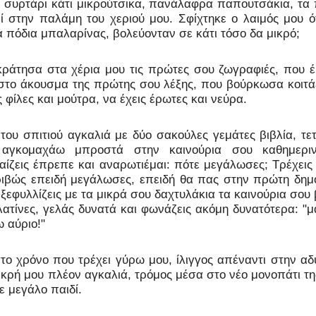
ο συρτάρι κάτι μικρούτσικα, πανάλαφρα παπουτσάκια, τα
 στην παλάμη του χεριού μου. Σφίχτηκε ο λαιμός μου ό
α πόδια μπαλαρίνας, βολεύονταν σε κάτι τόσο δα μικρό;
κράτησα στα χέρια μου τις πρώτες σου ζωγραφιές, που 
το άκουσμα της πρώτης σου λέξης, που βούρκωσα κοιτά
ς φίλες και μούτρα, να έχεις έρωτες και νεύρα.
ου σπιτιού αγκαλιά με δύο σακούλες γεμάτες βιβλία, τετ
, αγκομαχάω μπροστά στην καινούρια σου καθημεριν
ίζεις έπρεπε και αναρωτιέμαι: πότε μεγάλωσες; Τρέχεις 
κριβώς επειδή μεγάλωσες, επειδή θα πας στην πρώτη δημο
ξεφυλλίζεις με τα μικρά σου δαχτυλάκια τα καινούρια σου 
λατίνες, γελάς δυνατά και φωνάζεις ακόμη δυνατότερα: "
 αύριο!"
ο χρόνο που τρέχει γύρω μου, ίλιγγος απέναντι στην αδ
κρή μου πλέον αγκαλιά, τρόμος μέσα στο νέο μονοπάτι τη
ε μεγάλο παιδί.