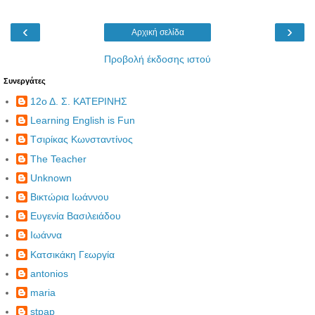
‹
›
Αρχική σελίδα
Προβολή έκδοσης ιστού
Συνεργάτες
12ο Δ. Σ. ΚΑΤΕΡΙΝΗΣ
Learning English is Fun
Tσιρίκας Κωνσταντίνος
The Teacher
Unknown
Βικτώρια Ιωάννου
Ευγενία Βασιλειάδου
Ιωάννα
Κατσικάκη Γεωργία
antonios
maria
stpap