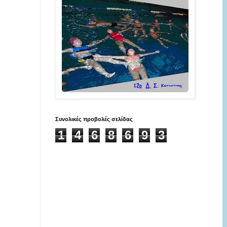
Συνολικές προβολές σελίδας
1
4
6
8
6
9
3